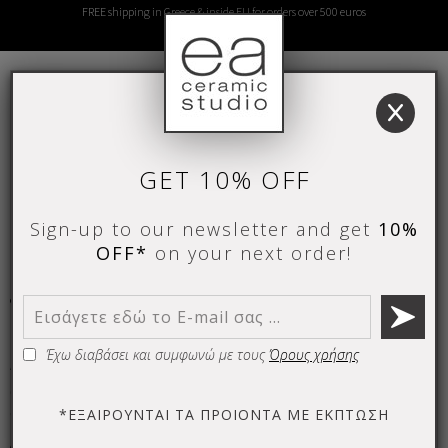
FREE shipping in Greece & inside EU for orders over 500 euros
Call us Here
x
GR
GET 10% OFF
Sign-up to our newsletter and get
10%
OFF*
on your next order!
HOME
PRIVACY POLICY
Privacy Policy
Η ιδιωτικότητά σας είναι πολύ σημαντική για εμάς.
Έχω διαβάσει και συμφωνώ με τους
Όρους χρήσης
Όλες οι προσωπικές σας πληροφορίες (Προσωπικά Δεδομένα)
θα μείνουν ιδιωτικές. Δεσμευόμαστε να μην μοιραστούμε ή
ανταλλάξουμε τις πληροφορίες σας με εξωτερικούς φορείς.
*ΕΞΑΙΡΟΥΝΤΑΙ ΤΑ ΠΡΟΙΟΝΤΑ ΜΕ ΕΚΠΤΩΣΗ
Αποθηκεύουμε μόνο πληροφορίες που μας βοηθούν να